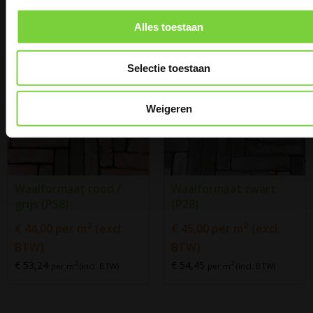
Alles toestaan
Selectie toestaan
Weigeren
Waalformaat rood /
Waalformaat zwart
grijs (P58)
(P28)
2
2
€
44,00
per m
(excl.
€
45,00
per m
(excl.
BTW)
BTW)
€ 53,24
€ 54,45
2
2
per m
(incl. BTW)
per m
(incl. BTW)