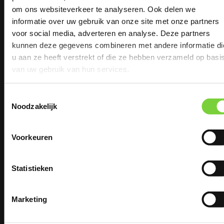
om ons websiteverkeer te analyseren. Ook delen we
informatie over uw gebruik van onze site met onze partners
Zomervakantie
voor social media, adverteren en analyse. Deze partners
Gerelateerde producten
kunnen deze gegevens combineren met andere informatie di
u aan ze heeft verstrekt of die ze hebben verzameld op basi
sluiting !
van uw gebruik van hun services.
Toestemmingsselectie
Noodzakelijk
03/08/26 T/M
Voorkeuren
21/08/26
Statistieken
Keiformaat rood (P56)
Keiformaat bont (P14)
2
2
€
29,75
per m
(excl.
€
28,50
per m
(excl.
Marketing
BTW)
BTW)
€ 36,00
€ 34,49
2
2
per m
(incl. BTW)
per m
(incl. BTW)