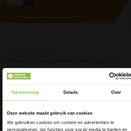
-
Toevoegen aan winkelwagen
Artikelomschrijving
Keiformaten zijn oud gebakken klinkers die gebruikt
worden voor het bestraten van bijvoorbeeld een oprit,
straten in de binnenstad of terrassen in zowel tuinen als
steden.
Deze oude klinkers hebben door gebruik een
natuurlijke slijtlaag, waardoor ze een gedateerde en
Toestemming
Details
Over
sfeervolle uitstraling hebben. Wist u dat de 10-duimer
een andere naam voor een gebakken keiformaat is? De
Deze website maakt gebruik van cookies
keiformaten zijn gestapeld op pallets a 10 m2 per pallet.
We gebruiken cookies om content en advertenties te
personaliseren, om functies voor social media te bieden en