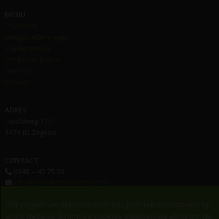
MENU
Producten
Veelgestelde vragen
Klantenservice
Producten kopen
Over ons
Contact
ADRES
Hoofdweg 177T
3474 JD Zegveld
CONTACT
0348 – 45 79 50
info@gebruiktebestrating.com
OPENINGSTIJDEN
Wij vragen uw akkoord voor het gebruik van cookies op
Maandag t/m vrijdag van 07:00 uur tot 16:00 uur
onze website. Sommige cookies plaatsen we altijd om de