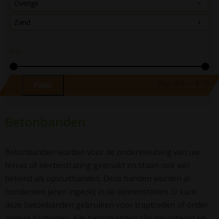
Overige
Zand
Prijs
Prijs:
€ 0
—
€ 10
Filter
Betonbanden
Betonbanden worden voor de ondersteuning van uw
terras of sierbestrating gebruikt en staan ook wel
bekend als opsluitbanden. Deze banden worden al
honderden jaren ingezet in de binnensteden. U kunt
deze betonbanden gebruiken voor traptreden of onder
andere fonteinen. Alle betonbanden zijn gesorteerd en