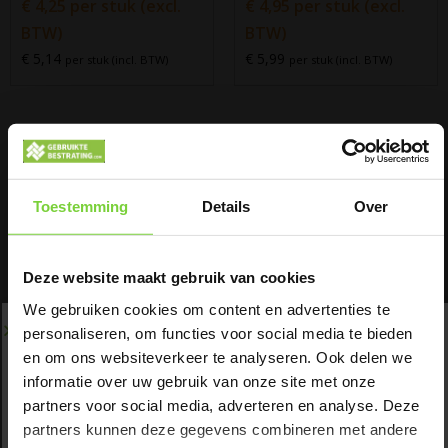
€
4,25
per stuk (excl.
€
4,95
per stuk (excl.
BTW)
BTW)
€ 5,14
€ 5,99
per stuk (incl. BTW)
per stuk (incl. BTW)
Toestemming
Details
Over
Deze website maakt gebruik van cookies
We gebruiken cookies om content en advertenties te
personaliseren, om functies voor social media te bieden
Opsluitbanden
Opsluitbanden
en om ons websiteverkeer te analyseren. Ook delen we
10x20x100cm
10x20x100cm
informatie over uw gebruik van onze site met onze
Hardsteen b-keus
zwart(P90)
Zomervakantie
partners voor social media, adverteren en analyse. Deze
(P91)
€
6,75
per stuk (excl.
partners kunnen deze gegevens combineren met andere
€
5,25
per stuk (excl.