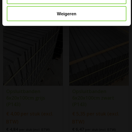
€ 3,69
€ 4,30
per stuk (incl. BTW)
per stuk (incl. BTW)
Weigeren
Opsluitbanden
Opsluitbanden
6x20x100cm grijs
6x20x100cm zwart
(P143)
(P143)
€
4,00
per stuk (excl.
€
5,35
per stuk (excl.
BTW)
BTW)
€ 4,84
€ 6,47
per stuk (incl. BTW)
per stuk (incl. BTW)