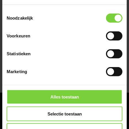
sluiting !
nu?
Toestemmingsselectie
Noodzakelijk
03/08/26 T/M
Voorkeuren
21/08/26
Statistieken
Gebruiktebestrating.com is voortgekomen uit Ouwejan & F. de
Marketing
Bruijn Infra B.V., specialist in machinaal bestraten. Wij zijn actief in
de handel van
gebruikte bestratingen
. U kunt bij
Gebruiktebestrating.com terecht voor de in- en verkoop van
gebruikte bestrating
. Bent u ergens naar op zoek en vindt u dit
Alles toestaan
niet in ons aanbod? Schroom dan niet en contacteer ons. Wij
helpen u graag!
Selectie toestaan
MENU