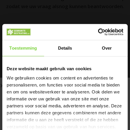
zodat we uw vraag alsnog kunnen beantwoorden.
Kan ik stenen ook los bestellen?
Toestemming
Details
Over
Wanneer wordt mijn bestelling geleverd?
Deze website maakt gebruik van cookies
We gebruiken cookies om content en advertenties te
Kan ik een tijdstip aangeven op de afleverdatum?
personaliseren, om functies voor social media te bieden
en om ons websiteverkeer te analyseren. Ook delen we
Mijn gewenste product staat niet op de website,
informatie over uw gebruik van onze site met onze
Zomervakantie
wat nu?
partners voor social media, adverteren en analyse. Deze
partners kunnen deze gegevens combineren met andere
informatie die u aan ze heeft verstrekt of die ze hebben
Mijn bestelling is niet gelukt op de website, wat
verzameld op basis van uw gebruik van hun services.