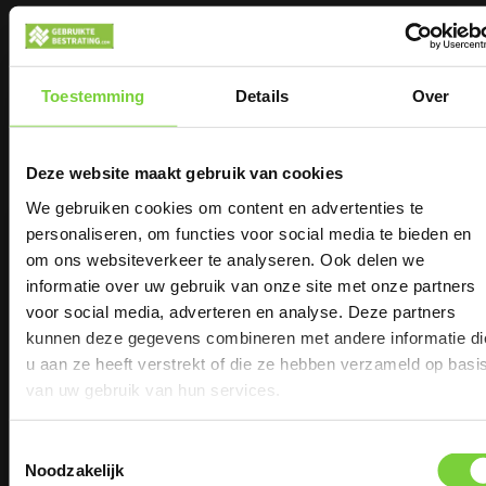
Gerelateerde producten
Toestemming
Details
Over
extra
extra
afgeprijsd
afgeprijsd
Deze website maakt gebruik van cookies
We gebruiken cookies om content en advertenties te
personaliseren, om functies voor social media te bieden en
om ons websiteverkeer te analyseren. Ook delen we
informatie over uw gebruik van onze site met onze partners
Zomervakantie
voor social media, adverteren en analyse. Deze partners
kunnen deze gegevens combineren met andere informatie di
Keiformaat bont (P42)
Keiformaat 80 Nova
u aan ze heeft verstrekt of die ze hebben verzameld op basi
rood/bruin nieuw
sluiting !
2
€
27,50
€
21,50
per m
van uw gebruik van hun services.
2
€
30,00
€
25,00
per m
(excl. BTW)
(excl. BTW)
€ 33,28
€ 26,02
2
per m
(incl.
Toestemmingsselectie
€ 36,30
€ 30,25
2
Noodzakelijk
per m
(incl.
BTW)