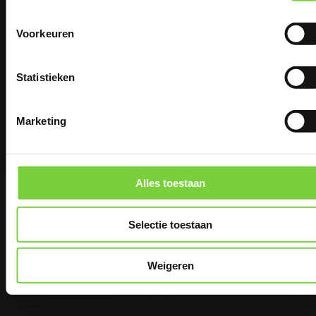
BTW)
03/08/26 T/M
Voorkeuren
21/08/26
Statistieken
Marketing
Alles toestaan
Keiformaat Morvan
Keiformaat bont
zwart nieuw (P900)
genuanceerd (P82)
Selectie toestaan
2
2
€
20,00
per m
(excl.
€
27,50
per m
(excl.
Weigeren
BTW)
BTW)
€ 24,20
€ 33,28
2
2
per m
(incl. BTW)
per m
(incl. BTW)