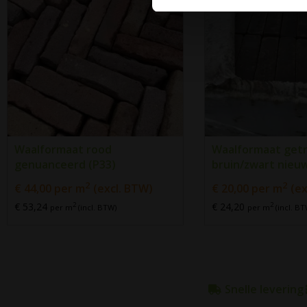
Waalformaat rood
Waalformaat get
genuanceerd (P33)
bruin/zwart nieuw
2
2
€
44,00
per m
(excl. BTW)
€
20,00
per m
(ex
€ 53,24
€ 24,20
2
2
per m
(incl. BTW)
per m
(incl. BT
Snelle levering