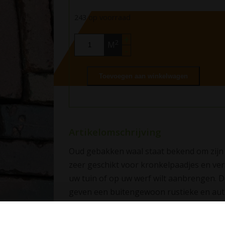
243 op voorraad
+
2
M
-
Toevoegen aan winkelwagen
Artikelomschrijving
Oud gebakken waal staat bekend om zijn a
zeer geschikt voor kronkelpaadjes en ver
uw tuin of op uw werf wilt aanbrengen. D
geven een buitengewoon rustieke en authe
de 5-duimer een andere naam voor oud g