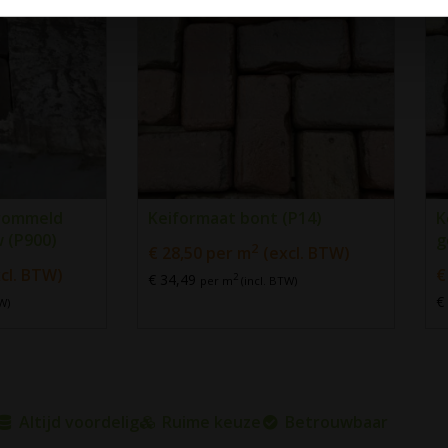
rommeld
Keiformaat bont (P14)
K
 (P900)
g
2
€
28,50
per m
(excl. BTW)
cl. BTW)
€
€ 34,49
2
per m
(incl. BTW)
€
W)
Altijd voordelig
Ruime keuze
Betrouwbaar