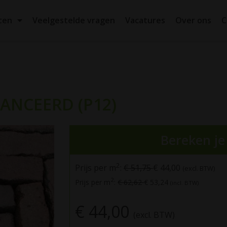
ten
Veelgestelde vragen
Vacatures
Over ons
C
NCEERD (P12)
Bereken je 
2
Prijs per m
:
€ 51,75
€ 44,00
(excl. BTW)
2
Prijs per m
:
€ 62,62
€ 53,24
(incl. BTW)
€ 44,00
(excl. BTW)