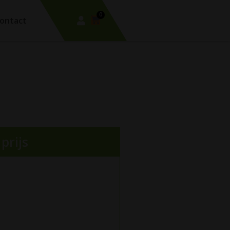
0
ontact
prijs