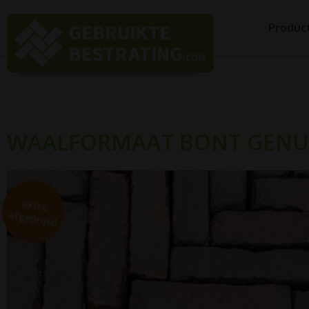
Produc
WAALFORMAAT BONT GENUA
extra
afgeprijsd