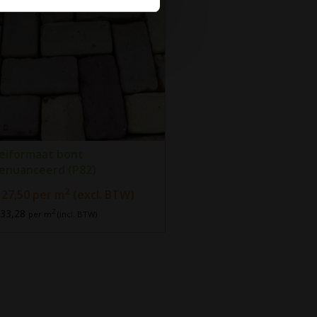
eiformaat bont
enuanceerd (P82)
2
27,50
per m
(excl. BTW)
 33,28
2
per m
(incl. BTW)