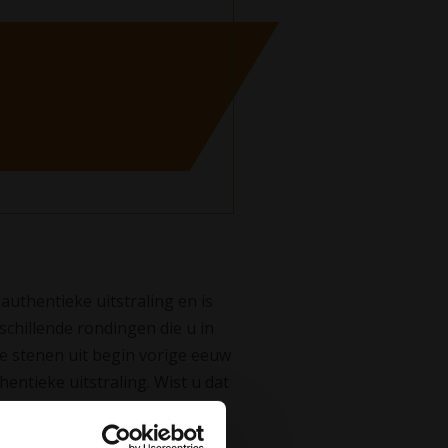
uthentieke uitstraling en is
schillende rondingen die u in
e stenen uit begin vorige eeuw
ntieke uitstraling. Wist u dat
ebakken waal is?